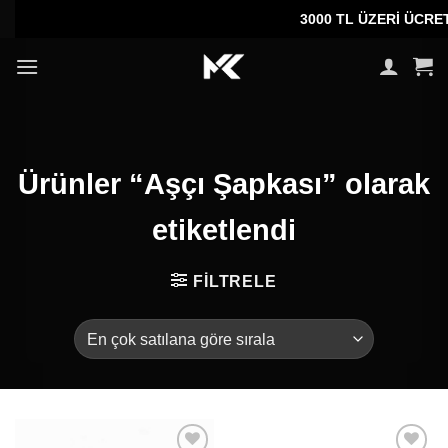
İçeriğe
3000 TL ÜZERİ ÜCRETS
atla
Ürünler “Aşçı Şapkası” olarak
etiketlendi
FILTRELE