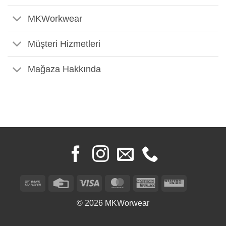
MKWorkwear
Müşteri Hizmetleri
Mağaza Hakkında
Bank
Credit
Visa
MasterCard
American
Western
Transfer
Card
Express
Union
© 2026 MKWorwear