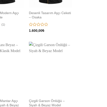
 Modern Aşçı
Desenli Tasarım Aşçı Ceketi
te
– Osaka
(1)
5
1.600,00
₺
üzerinden
0
oy
aldı
Add to
Add to
wishlist
wishlist
 Mantar Aşçı
Çizgili Garson Önlüğü –
iyah & Beyaz
Siyah & Beyaz Model