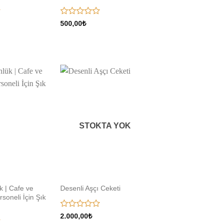
5
500,00
₺
üzerinden
0
oy
aldı
Add to
Add to
wishlist
wishlist
STOKTA YOK
k | Cafe ve
Desenli Aşçı Ceketi
soneli İçin Şık
5
2.000,00
₺
üzerinden