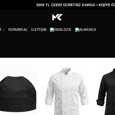
3000 TL ÜZERİ ÜCRETSİZ KARGO •
KİŞİYE ÖZEL NA
I
KURUMSAL
İLETIŞIM
Add to
Add to
wishlist
wishlist