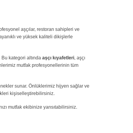
0
oy
aldı
ofesyonel aşçılar, restoran sahipleri ve
ayanıklı ve yüksek kaliteli dikişlerle
 Bu kategori altında
aşçı kıyafetleri
, aşçı
ünlerimiz mutfak profesyonellerinin tüm
nekler sunar. Önlüklerimiz hijyen sağlar ve
i kişiselleştirebilirsiniz.
zı mutfak ekibinize yansıtabilirsiniz.