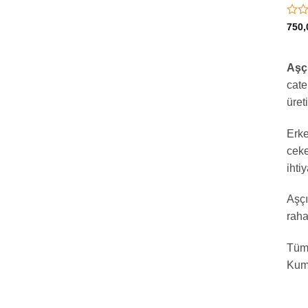
5
750,
üzer
0
oy
Aşçı
aldı
cate
üret
Erke
ceke
ihtiy
Aşçı
raha
Tüm 
Kuma