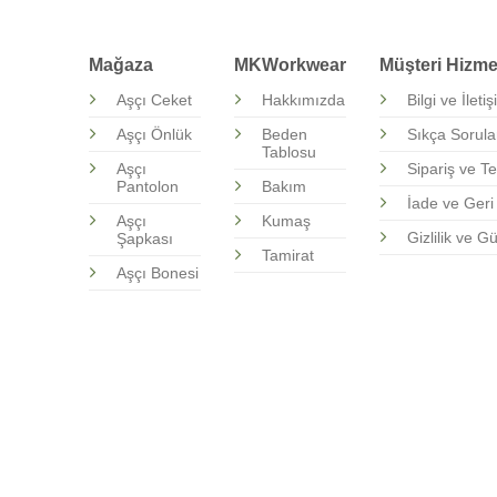
Mağaza
MKWorkwear
Müşteri Hizmet
Aşçı Ceket
Hakkımızda
Bilgi ve İleti
Aşçı Önlük
Beden
Sıkça Sorula
Tablosu
Aşçı
Sipariş ve Te
Pantolon
Bakım
İade ve Ger
Aşçı
Kumaş
Gizlilik ve G
Şapkası
Tamirat
Aşçı Bonesi