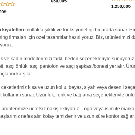
5
650,00
₺
üzerinden
5
1.250,00
₺
0
üzerinden
00
₺
oy
0
inden
aldı
oy
aldı
 kıyafetleri
mutfakta şıklık ve fonksiyonelliği bir arada sunar. Pr
ring firmaları için özel tasarımlar hazırlıyoruz. Biz, ürünlerimizi d
iyoruz.
k ve kadın modellerimizi farklı beden seçenekleriyle sunuyoruz.
ti, aşçı önlük, aşçı pantolon ve aşçı şapkası/bonesi yer alır. Ür
açlarını karşılar.
 ceketlerimiz kısa ve uzun kollu, beyaz, siyah veya desenli seçe
t kullanım sunar. Uzunluk, renk ve bağlama seçenekleriyle önlükler
ürünlerimize ücretsiz nakış ekliyoruz. Logo veya isim ile markanı
şlarımız nefes alır, kolay temizlenir ve uzun süre konfor sağlar.