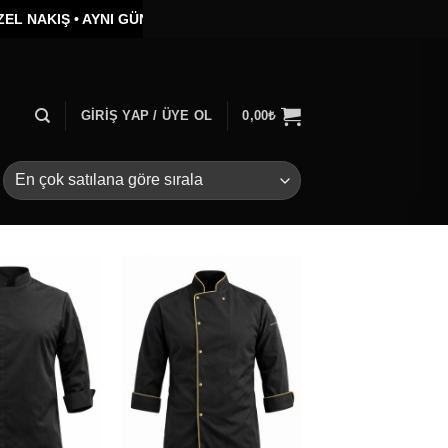
KIŞ •
AYNI GÜN KARGO •
TOPLU SİPARİŞTE ÖZEL FİYAT
GIRIŞ YAP / ÜYE OL
0,00
₺
Add to
Add to
wishlist
wishlist