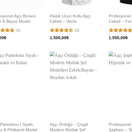
esyonel Aşçı Bonesi
Klasik Uzun Kollu Aşçı
Profesyonel
h & Beyaz Model
Ceketi – Vento
Ceketi – For
(1)
(2)
erinden
5
5 üzerinden
00
₺
1.500,00
₺
1.550,00
₺
 aldı
üzerinden
5
oy aldı
4.5
oy
aldı
Add to
Add to
wishlist
wishlist
 Pantolonu | Siyah,
Aşçı Önlüğü – Çizgili
Profesyonel
z & Pötikareli Model
Modern Mutfak Şef
Şapkası – S