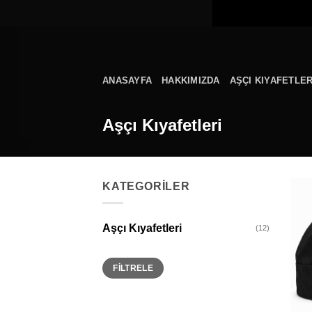
İçeriğe
atla
ANASAYFA
HAKKIMIZDA
AŞÇI KIYAFETLER
Aşçı Kıyafetleri
KATEGORİLER
Aşçı Kıyafetleri
(12)
En
En
FILTRELE
düşük
yüksek
fiyat
fiyat