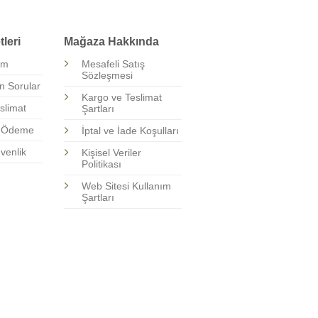
leri
Mağaza Hakkında
şim
Mesafeli Satış
Sözleşmesi
n Sorular
Kargo ve Teslimat
slimat
Şartları
i Ödeme
İptal ve İade Koşulları
üvenlik
Kişisel Veriler
Politikası
Web Sitesi Kullanım
Şartları