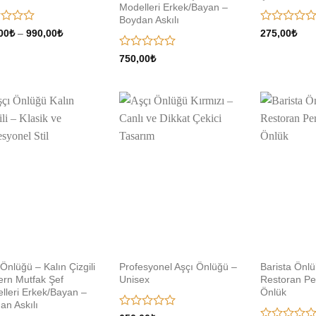
Modelleri Erkek/Bayan –
Boydan Askılı
5
Fiyat
00
₺
–
990,00
₺
275,00
₺
aralığı:
inden
üzerinden
890,00₺
0
5
750,00
₺
-
oy
üzerinden
990,00₺
aldı
0
oy
aldı
Add to
Add to
wishlist
wishlist
Önlüğü – Kalın Çizgili
Profesyonel Aşçı Önlüğü –
Barista Önlü
rn Mutfak Şef
Unisex
Restoran Per
lleri Erkek/Bayan –
Önlük
an Askılı