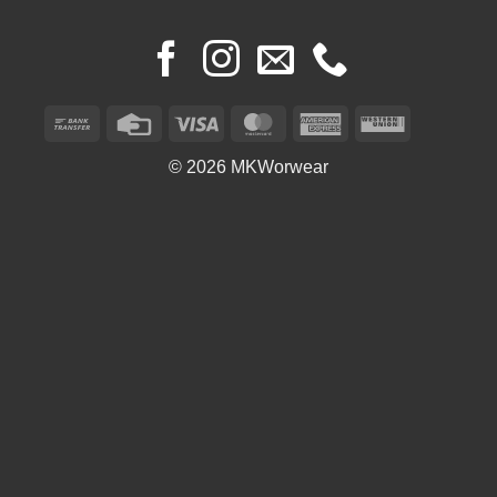
Bank
Credit
Visa
MasterCard
American
Western
Transfer
Card
Express
Union
© 2026 MKWorwear