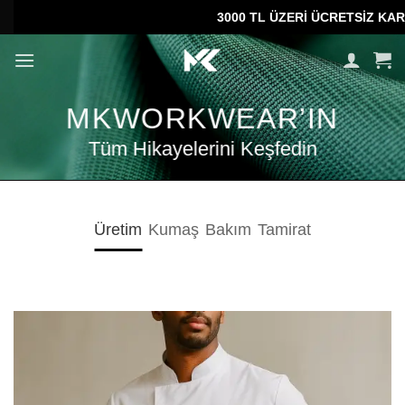
İçeriğe
3000 TL ÜZERİ ÜCRETSİZ KARGO •
Kİ
atla
MKWORKWEAR’IN
Tüm Hikayelerini Keşfedin
Üretim
Kumaş
Bakım
Tamirat