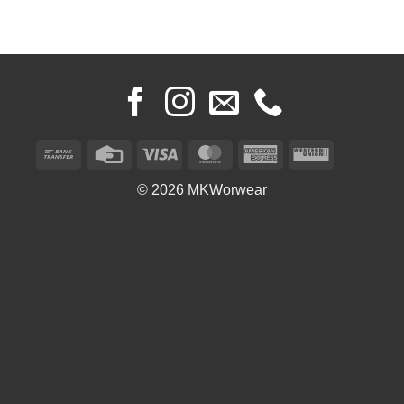
Bank
Credit
Visa
MasterCard
American
Western
Transfer
Card
Express
Union
© 2026 MKWorwear