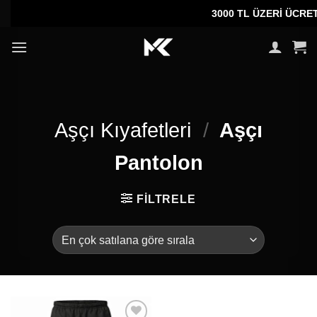
İçeriğe
3000 TL ÜZERİ ÜCRETSİ
atla
Aşçı Kıyafetleri
/
Aşçı
Pantolon
FILTRELE