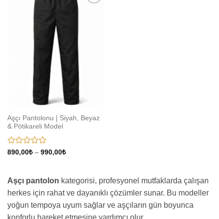
Add to
wishlist
Aşçı Pantolonu | Siyah, Beyaz
& Pötikareli Model
5
Fiyat
890,00
₺
–
990,00
₺
aralığı:
üzerinden
890,00₺
0
-
oy
990,00₺
Aşçı pantolon
kategorisi, profesyonel mutfaklarda çalışan
aldı
herkes için rahat ve dayanıklı çözümler sunar. Bu modeller
yoğun tempoya uyum sağlar ve aşçıların gün boyunca
konforlu hareket etmesine yardımcı olur.