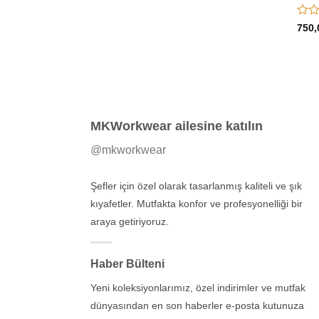
5
750,
üzer
0
oy
aldı
MKWorkwear ailesine katılın
@mkworkwear
Şefler için özel olarak tasarlanmış kaliteli ve şık
kıyafetler. Mutfakta konfor ve profesyonelliği bir
araya getiriyoruz.
Haber Bülteni
Yeni koleksiyonlarımız, özel indirimler ve mutfak
dünyasından en son haberler e-posta kutunuza