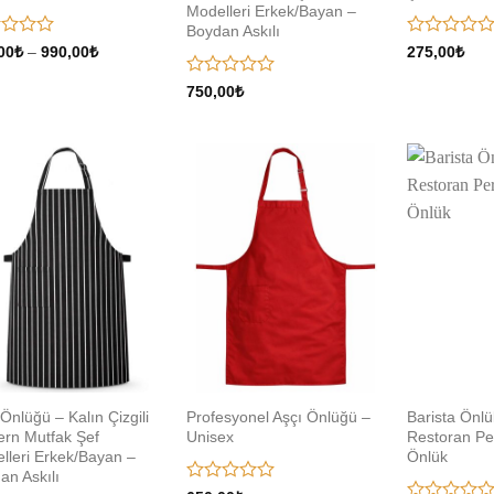
Modelleri Erkek/Bayan –
Boydan Askılı
5
Fiyat
00
₺
–
990,00
₺
275,00
₺
aralığı:
inden
üzerinden
890,00₺
0
5
750,00
₺
-
oy
üzerinden
990,00₺
aldı
0
oy
aldı
Add to
Add to
wishlist
wishlist
Önlüğü – Kalın Çizgili
Profesyonel Aşçı Önlüğü –
Barista Önlü
rn Mutfak Şef
Unisex
Restoran Per
lleri Erkek/Bayan –
Önlük
an Askılı