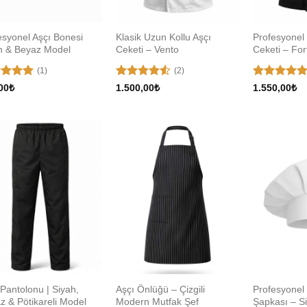
esyonel Aşçı Bonesi
Klasik Uzun Kollu Aşçı
Profesyonel
h & Beyaz Model
Ceketi – Vento
Ceketi – For
(1)
(2)
erinden
5
5 üzerinden
00
₺
1.500,00
₺
1.550,00
₺
 aldı
üzerinden
5
oy aldı
4.5
oy
aldı
Add to
Add to
wishlist
wishlist
 Pantolonu | Siyah,
Aşçı Önlüğü – Çizgili
Profesyonel
z & Pötikareli Model
Modern Mutfak Şef
Şapkası – S