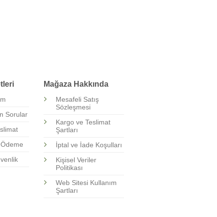
0
oy
aldı
leri
Mağaza Hakkında
şim
Mesafeli Satış
Sözleşmesi
n Sorular
Kargo ve Teslimat
slimat
Şartları
i Ödeme
İptal ve İade Koşulları
üvenlik
Kişisel Veriler
Politikası
Web Sitesi Kullanım
Şartları