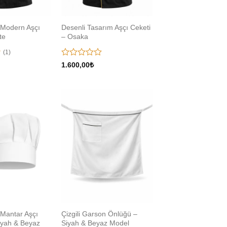
 Modern Aşçı
Desenli Tasarım Aşçı Ceketi
te
– Osaka
(1)
5
1.600,00
₺
üzerinden
0
oy
aldı
Add to
Add to
wishlist
wishlist
 Mantar Aşçı
Çizgili Garson Önlüğü –
iyah & Beyaz
Siyah & Beyaz Model