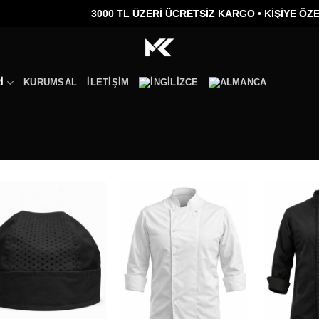
3000 TL ÜZERİ ÜCRETSİZ KARGO •
KİŞİYE ÖZEL NAK
I
KURUMSAL
İLETIŞIM
Add to
Add to
wishlist
wishlist