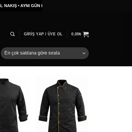
IŞ •
AYNI GÜN KARGO •
TOPLU SİPARİŞTE ÖZEL FİYAT
GIRIŞ YAP / ÜYE OL
0,00
₺
Add to
Add to
wishlist
wishlist