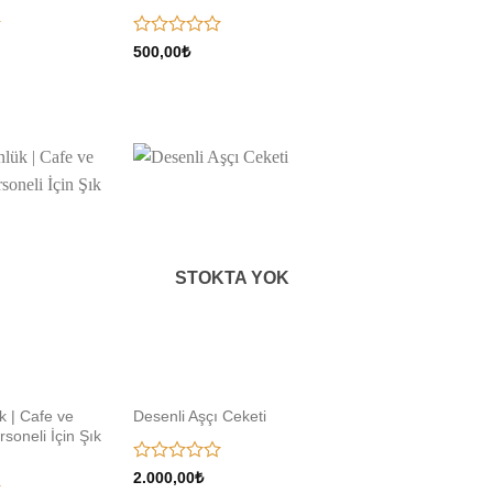
5
500,00
₺
üzerinden
0
oy
aldı
Add to
Add to
wishlist
wishlist
STOKTA YOK
k | Cafe ve
Desenli Aşçı Ceketi
soneli İçin Şık
5
2.000,00
₺
üzerinden