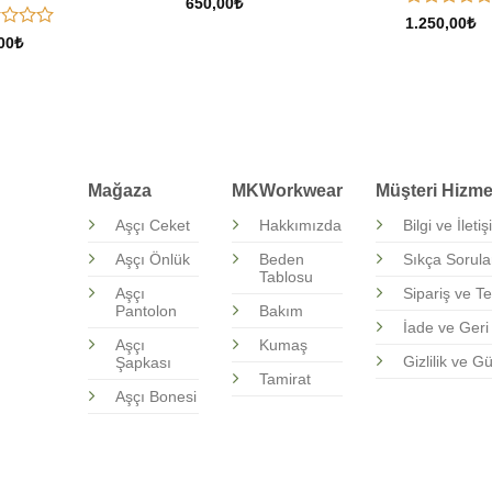
5
650,00
₺
üzerinden
5
1.250,00
₺
0
üzerinden
00
₺
oy
0
inden
aldı
oy
aldı
Mağaza
MKWorkwear
Müşteri Hizmet
Aşçı Ceket
Hakkımızda
Bilgi ve İleti
Aşçı Önlük
Beden
Sıkça Sorula
Tablosu
Aşçı
Sipariş ve Te
Pantolon
Bakım
İade ve Ger
Aşçı
Kumaş
Gizlilik ve G
Şapkası
Tamirat
Aşçı Bonesi