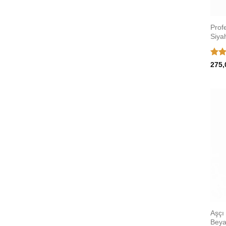
Prof
Siya
5 üz
275,
5
oy
Aşçı
Beya