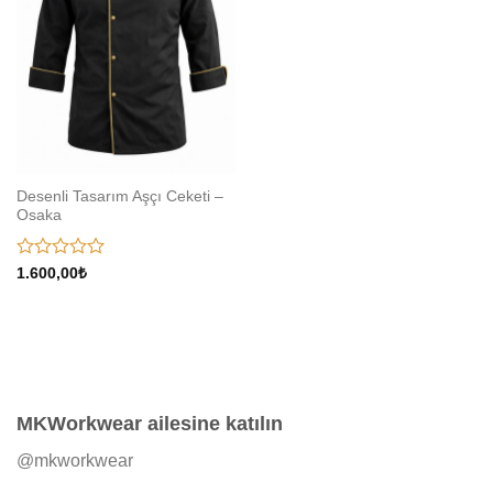
Desenli Tasarım Aşçı Ceketi –
Osaka
5
1.600,00
₺
üzerinden
0
oy
aldı
MKWorkwear ailesine katılın
@mkworkwear