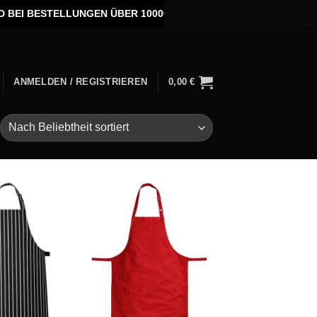
I BESTELLUNGEN ÜBER 1000€ •
INDIVIDUELLE STICKEREI •
SON
ANMELDEN / REGISTRIEREN
0,00
€
Add to
Add to
wishlist
wishlist