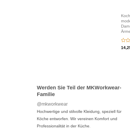
Koch
mode
Dame
Ärme
Bewe
14,
mit
0
von
5
Werden Sie Teil der MKWorkwear-
Familie
@mkworkwear
Hochwertige und stilvolle Kleidung, speziell für
Köche entworfen. Wir vereinen Komfort und
Professionalität in der Küche.