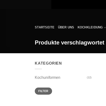
Zum
Inhalt
springen
STARTSEITE
ÜBER UNS
KOCHKLEIDUNG
Produkte verschlagwortet
KATEGORIEN
Kochuniformen
(12)
Min.
Max.
FILTER
Preis
Preis