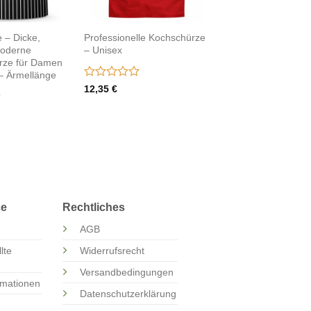
 – Dicke,
Professionelle Kochschürze
moderne
– Unisex
rze für Damen
– Ärmellänge
Bewertet
12,35
€
mit
0
von
5
ce
Rechtliches
AGB
lte
Widerrufsrecht
Versandbedingungen
rmationen
Datenschutzerklärung