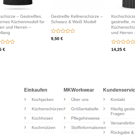
schürze – Gestreiftes,
Gestreifte Kellnerschürze –
Kochschürze
rnes Küchenmodell für
Schwarz & Weiß Modell
gestreifte, 
n und Herren –
Küchenschü
llang
und Herren 
Bewertet
9,50
€
mit
0
rtet
Bewertet
25
€
14,25
€
von
mit
5
0
von
5
Einkaufen
MKWorkwear
Kundenservi
Kochjacken
Über uns
Kontakt
Küchenschürzen
Größentabelle
Häufig gestel
Fragen
Kochhosen
Pflegehinweise
Versandinfo
Kochmützen
Stoffinformationen
Rückgabe &